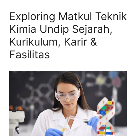
Exploring Matkul Teknik
Kimia Undip Sejarah,
Kurikulum, Karir &
Fasilitas