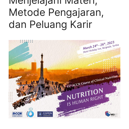
Metode Pengajaran,
dan Peluang Karir