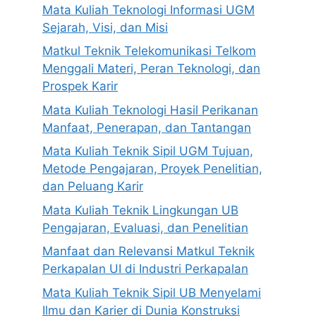
Mata Kuliah Teknologi Informasi UGM
Sejarah, Visi, dan Misi
Matkul Teknik Telekomunikasi Telkom
Menggali Materi, Peran Teknologi, dan
Prospek Karir
Mata Kuliah Teknologi Hasil Perikanan
Manfaat, Penerapan, dan Tantangan
Mata Kuliah Teknik Sipil UGM Tujuan,
Metode Pengajaran, Proyek Penelitian,
dan Peluang Karir
Mata Kuliah Teknik Lingkungan UB
Pengajaran, Evaluasi, dan Penelitian
Manfaat dan Relevansi Matkul Teknik
Perkapalan UI di Industri Perkapalan
Mata Kuliah Teknik Sipil UB Menyelami
Ilmu dan Karier di Dunia Konstruksi