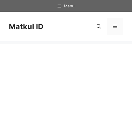
Skip
Menu
to
content
Matkul ID
Menu