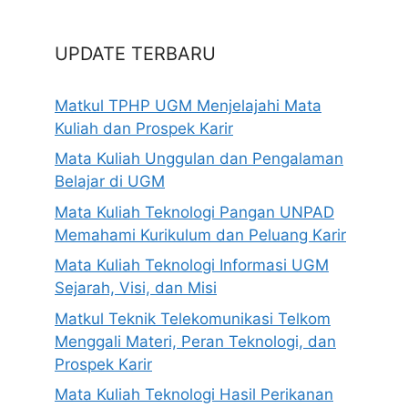
UPDATE TERBARU
Matkul TPHP UGM Menjelajahi Mata
Kuliah dan Prospek Karir
Mata Kuliah Unggulan dan Pengalaman
Belajar di UGM
Mata Kuliah Teknologi Pangan UNPAD
Memahami Kurikulum dan Peluang Karir
Mata Kuliah Teknologi Informasi UGM
Sejarah, Visi, dan Misi
Matkul Teknik Telekomunikasi Telkom
Menggali Materi, Peran Teknologi, dan
Prospek Karir
Mata Kuliah Teknologi Hasil Perikanan