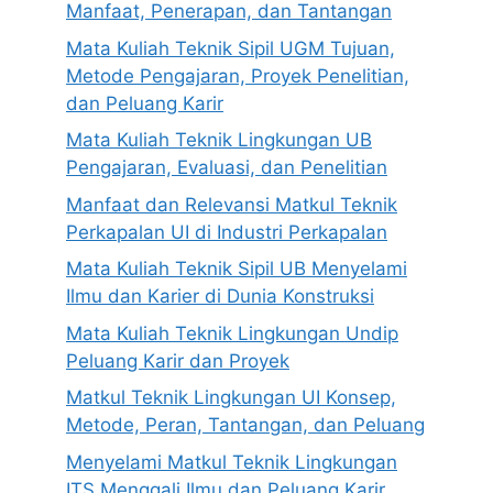
Manfaat, Penerapan, dan Tantangan
Mata Kuliah Teknik Sipil UGM Tujuan,
Metode Pengajaran, Proyek Penelitian,
dan Peluang Karir
Mata Kuliah Teknik Lingkungan UB
Pengajaran, Evaluasi, dan Penelitian
Manfaat dan Relevansi Matkul Teknik
Perkapalan UI di Industri Perkapalan
Mata Kuliah Teknik Sipil UB Menyelami
Ilmu dan Karier di Dunia Konstruksi
Mata Kuliah Teknik Lingkungan Undip
Peluang Karir dan Proyek
Matkul Teknik Lingkungan UI Konsep,
Metode, Peran, Tantangan, dan Peluang
Menyelami Matkul Teknik Lingkungan
ITS Menggali Ilmu dan Peluang Karir