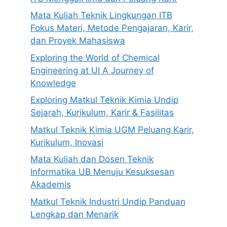
Mata Kuliah Teknik Lingkungan ITB
Fokus Materi, Metode Pengajaran, Karir,
dan Proyek Mahasiswa
Exploring the World of Chemical
Engineering at UI A Journey of
Knowledge
Exploring Matkul Teknik Kimia Undip
Sejarah, Kurikulum, Karir & Fasilitas
Matkul Teknik Kimia UGM Peluang Karir,
Kurikulum, Inovasi
Mata Kuliah dan Dosen Teknik
Informatika UB Menuju Kesuksesan
Akademis
Matkul Teknik Industri Undip Panduan
Lengkap dan Menarik