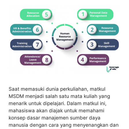
Saat memasuki dunia perkuliahan, matkul
MSDM menjadi salah satu mata kuliah yang
menarik untuk dipelajari. Dalam matkul ini,
mahasiswa akan diajak untuk memahami
konsep dasar manajemen sumber daya
manusia dengan cara yang menyenangkan dan