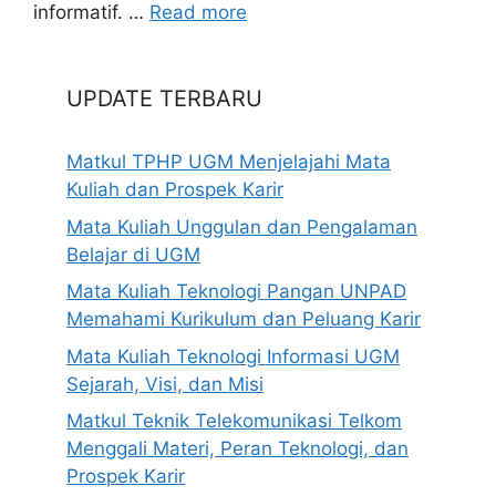
informatif. …
Read more
UPDATE TERBARU
Matkul TPHP UGM Menjelajahi Mata
Kuliah dan Prospek Karir
Mata Kuliah Unggulan dan Pengalaman
Belajar di UGM
Mata Kuliah Teknologi Pangan UNPAD
Memahami Kurikulum dan Peluang Karir
Mata Kuliah Teknologi Informasi UGM
Sejarah, Visi, dan Misi
Matkul Teknik Telekomunikasi Telkom
Menggali Materi, Peran Teknologi, dan
Prospek Karir