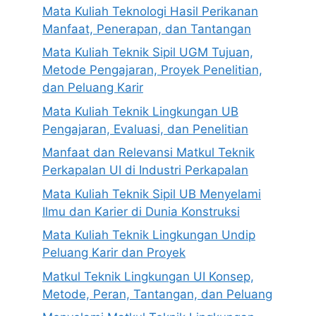
Mata Kuliah Teknologi Hasil Perikanan
Manfaat, Penerapan, dan Tantangan
Mata Kuliah Teknik Sipil UGM Tujuan,
Metode Pengajaran, Proyek Penelitian,
dan Peluang Karir
Mata Kuliah Teknik Lingkungan UB
Pengajaran, Evaluasi, dan Penelitian
Manfaat dan Relevansi Matkul Teknik
Perkapalan UI di Industri Perkapalan
Mata Kuliah Teknik Sipil UB Menyelami
Ilmu dan Karier di Dunia Konstruksi
Mata Kuliah Teknik Lingkungan Undip
Peluang Karir dan Proyek
Matkul Teknik Lingkungan UI Konsep,
Metode, Peran, Tantangan, dan Peluang