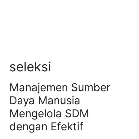
seleksi
Manajemen Sumber
Daya Manusia
Mengelola SDM
dengan Efektif