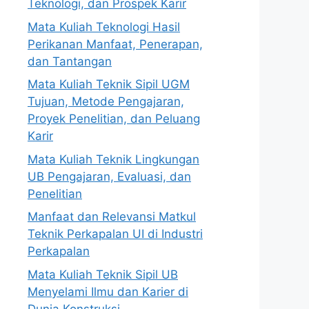
Teknologi, dan Prospek Karir
Mata Kuliah Teknologi Hasil
Perikanan Manfaat, Penerapan,
dan Tantangan
Mata Kuliah Teknik Sipil UGM
Tujuan, Metode Pengajaran,
Proyek Penelitian, dan Peluang
Karir
Mata Kuliah Teknik Lingkungan
UB Pengajaran, Evaluasi, dan
Penelitian
Manfaat dan Relevansi Matkul
Teknik Perkapalan UI di Industri
Perkapalan
Mata Kuliah Teknik Sipil UB
Menyelami Ilmu dan Karier di
Dunia Konstruksi