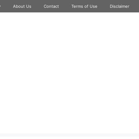
y
About Us
Contact
Terms of Use
Disclaimer