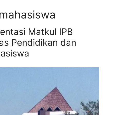
mahasiswa
entasi Matkul IPB
as Pendidikan dan
asiswa