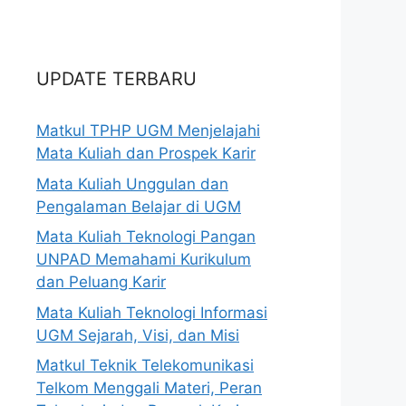
UPDATE TERBARU
Matkul TPHP UGM Menjelajahi
Mata Kuliah dan Prospek Karir
Mata Kuliah Unggulan dan
Pengalaman Belajar di UGM
Mata Kuliah Teknologi Pangan
UNPAD Memahami Kurikulum
dan Peluang Karir
Mata Kuliah Teknologi Informasi
UGM Sejarah, Visi, dan Misi
Matkul Teknik Telekomunikasi
Telkom Menggali Materi, Peran