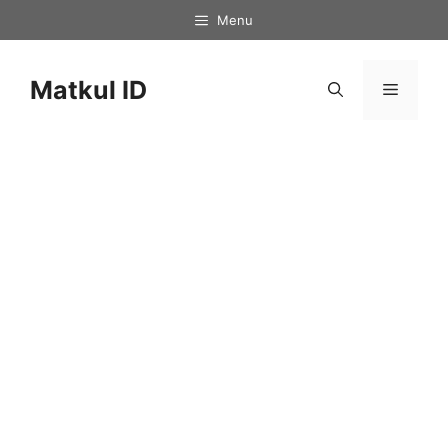
Skip
Menu
to
content
Matkul ID
Menu