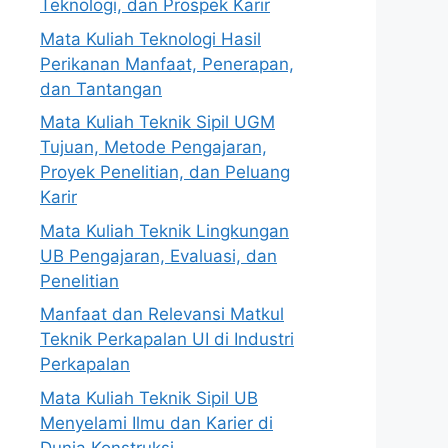
Teknologi, dan Prospek Karir
Mata Kuliah Teknologi Hasil
Perikanan Manfaat, Penerapan,
dan Tantangan
Mata Kuliah Teknik Sipil UGM
Tujuan, Metode Pengajaran,
Proyek Penelitian, dan Peluang
Karir
Mata Kuliah Teknik Lingkungan
UB Pengajaran, Evaluasi, dan
Penelitian
Manfaat dan Relevansi Matkul
Teknik Perkapalan UI di Industri
Perkapalan
Mata Kuliah Teknik Sipil UB
Menyelami Ilmu dan Karier di
Dunia Konstruksi