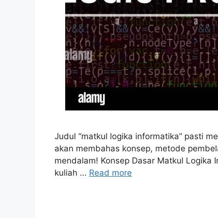
Judul “matkul logika informatika” pasti m
akan membahas konsep, metode pembelajar
mendalam! Konsep Dasar Matkul Logika In
kuliah …
Read more