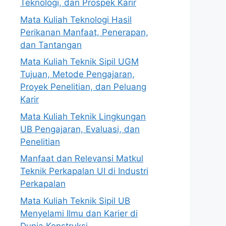
Teknologi, dan Prospek Karir
Mata Kuliah Teknologi Hasil
Perikanan Manfaat, Penerapan,
dan Tantangan
Mata Kuliah Teknik Sipil UGM
Tujuan, Metode Pengajaran,
Proyek Penelitian, dan Peluang
Karir
Mata Kuliah Teknik Lingkungan
UB Pengajaran, Evaluasi, dan
Penelitian
Manfaat dan Relevansi Matkul
Teknik Perkapalan UI di Industri
Perkapalan
Mata Kuliah Teknik Sipil UB
Menyelami Ilmu dan Karier di
Dunia Konstruksi