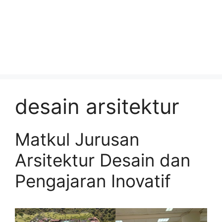
desain arsitektur
Matkul Jurusan
Arsitektur Desain dan
Pengajaran Inovatif