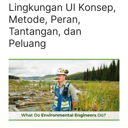
Lingkungan UI Konsep,
Metode, Peran,
Tantangan, dan
Peluang