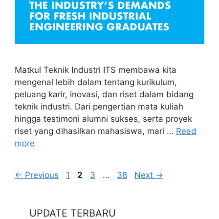
Matkul Teknik Industri ITS membawa kita
mengenal lebih dalam tentang kurikulum,
peluang karir, inovasi, dan riset dalam bidang
teknik industri. Dari pengertian mata kuliah
hingga testimoni alumni sukses, serta proyek
riset yang dihasilkan mahasiswa, mari …
Read
more
Page
Page
Page
Page
←
Previous
1
2
3
…
38
Next
→
UPDATE TERBARU