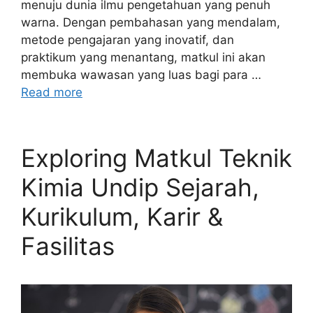
menuju dunia ilmu pengetahuan yang penuh
warna. Dengan pembahasan yang mendalam,
metode pengajaran yang inovatif, dan
praktikum yang menantang, matkul ini akan
membuka wawasan yang luas bagi para …
Read more
Exploring Matkul Teknik
Kimia Undip Sejarah,
Kurikulum, Karir &
Fasilitas