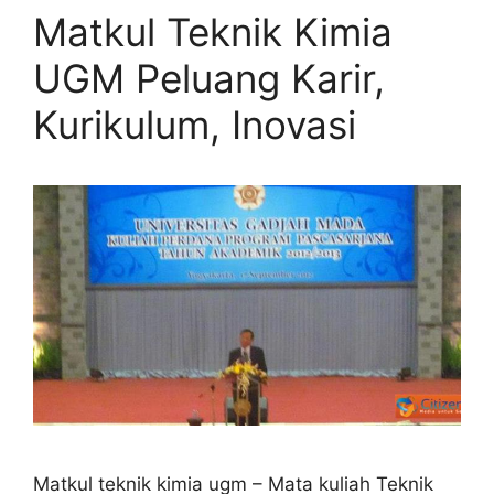
Matkul Teknik Kimia
UGM Peluang Karir,
Kurikulum, Inovasi
Matkul teknik kimia ugm – Mata kuliah Teknik