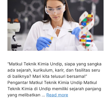
“Matkul Teknik Kimia Undip, siapa yang sangka
ada sejarah, kurikulum, karir, dan fasilitas seru
di baliknya? Mari kita telusuri bersama!”
Pengantar Matkul Teknik Kimia Undip Matkul
Teknik Kimia di Undip memiliki sejarah panjang
yang melibatkan …
Read more