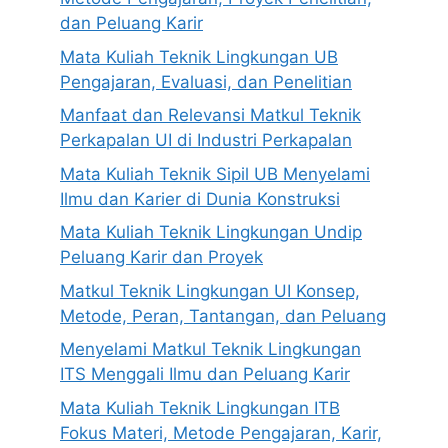
dan Peluang Karir
Mata Kuliah Teknik Lingkungan UB
Pengajaran, Evaluasi, dan Penelitian
Manfaat dan Relevansi Matkul Teknik
Perkapalan UI di Industri Perkapalan
Mata Kuliah Teknik Sipil UB Menyelami
Ilmu dan Karier di Dunia Konstruksi
Mata Kuliah Teknik Lingkungan Undip
Peluang Karir dan Proyek
Matkul Teknik Lingkungan UI Konsep,
Metode, Peran, Tantangan, dan Peluang
Menyelami Matkul Teknik Lingkungan
ITS Menggali Ilmu dan Peluang Karir
Mata Kuliah Teknik Lingkungan ITB
Fokus Materi, Metode Pengajaran, Karir,