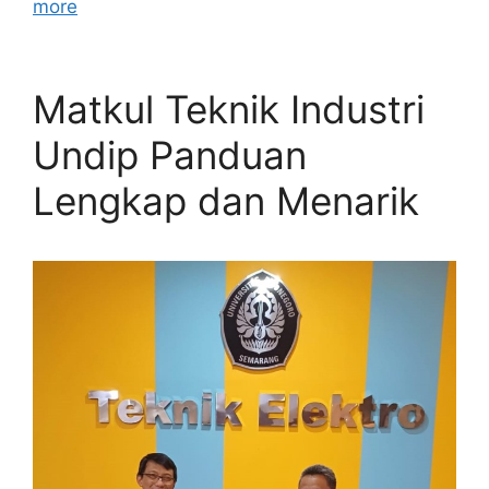
more
Matkul Teknik Industri
Undip Panduan
Lengkap dan Menarik