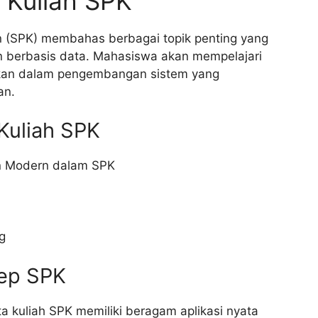
 Kuliah SPK
 (SPK) membahas berbagai topik penting yang
 berbasis data. Mahasiswa akan mempelajari
akan dalam pengembangan sistem yang
an.
Kuliah SPK
n Modern dalam SPK
g
sep SPK
a kuliah SPK memiliki beragam aplikasi nyata