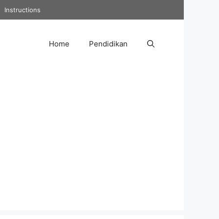
Instructions
Home
Pendidikan