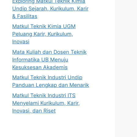
Exploring Matkul Teknik Kimia
Undip Sejarah, Kurikulum, Karir
& Fasilitas
Matkul Teknik Kimia UGM
Peluang Karir, Kurikulum,
Inovasi
Mata Kuliah dan Dosen Teknik
Informatika UB Menuju
Kesuksesan Akademis
Matkul Teknik Industri Undip
Panduan Lengkap dan Menarik
Matkul Teknik Industri ITS
Menyelami Kurikulum, Karir,
Inovasi, dan Riset