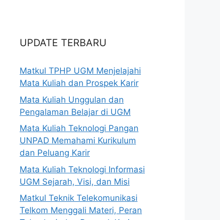
UPDATE TERBARU
Matkul TPHP UGM Menjelajahi
Mata Kuliah dan Prospek Karir
Mata Kuliah Unggulan dan
Pengalaman Belajar di UGM
Mata Kuliah Teknologi Pangan
UNPAD Memahami Kurikulum
dan Peluang Karir
Mata Kuliah Teknologi Informasi
UGM Sejarah, Visi, dan Misi
Matkul Teknik Telekomunikasi
Telkom Menggali Materi, Peran