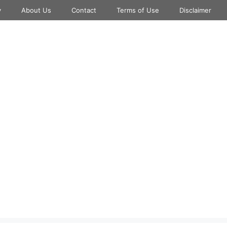
y
About Us
Contact
Terms of Use
Disclaimer