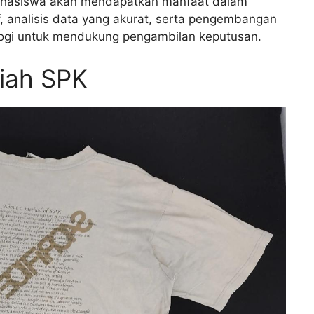
ahasiswa akan mendapatkan manfaat dalam
f, analisis data yang akurat, serta pengembangan
ogi untuk mendukung pengambilan keputusan.
liah SPK