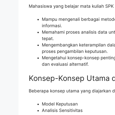
Mahasiswa yang belajar mata kuliah SPK
Mampu mengenali berbagai metode
informasi.
Memahami proses analisis data u
tepat.
Mengembangkan keterampilan dala
proses pengambilan keputusan.
Mengetahui konsep-konsep penting s
dan evaluasi alternatif.
Konsep-Konsep Utama d
Beberapa konsep utama yang diajarkan da
Model Keputusan
Analisis Sensitivitas