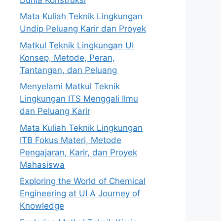
Mata Kuliah Teknik Lingkungan
Undip Peluang Karir dan Proyek
Matkul Teknik Lingkungan UI
Konsep, Metode, Peran,
Tantangan, dan Peluang
Menyelami Matkul Teknik
Lingkungan ITS Menggali Ilmu
dan Peluang Karir
Mata Kuliah Teknik Lingkungan
ITB Fokus Materi, Metode
Pengajaran, Karir, dan Proyek
Mahasiswa
Exploring the World of Chemical
Engineering at UI A Journey of
Knowledge