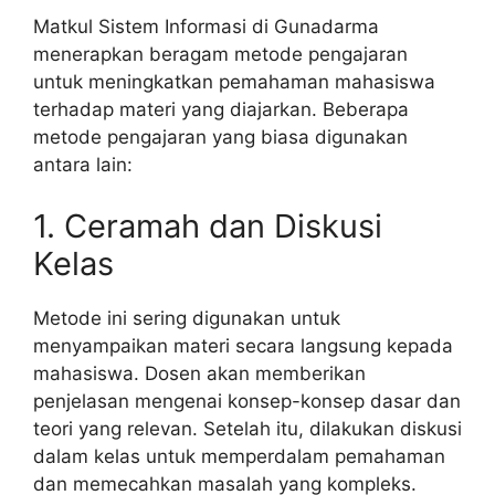
Matkul Sistem Informasi di Gunadarma
menerapkan beragam metode pengajaran
untuk meningkatkan pemahaman mahasiswa
terhadap materi yang diajarkan. Beberapa
metode pengajaran yang biasa digunakan
antara lain:
1. Ceramah dan Diskusi
Kelas
Metode ini sering digunakan untuk
menyampaikan materi secara langsung kepada
mahasiswa. Dosen akan memberikan
penjelasan mengenai konsep-konsep dasar dan
teori yang relevan. Setelah itu, dilakukan diskusi
dalam kelas untuk memperdalam pemahaman
dan memecahkan masalah yang kompleks.