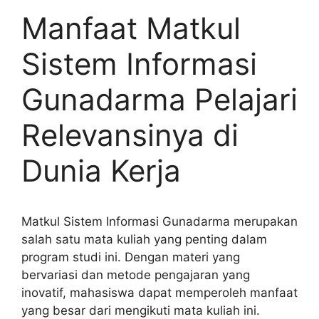
Manfaat Matkul
Sistem Informasi
Gunadarma Pelajari
Relevansinya di
Dunia Kerja
Matkul Sistem Informasi Gunadarma merupakan
salah satu mata kuliah yang penting dalam
program studi ini. Dengan materi yang
bervariasi dan metode pengajaran yang
inovatif, mahasiswa dapat memperoleh manfaat
yang besar dari mengikuti mata kuliah ini.