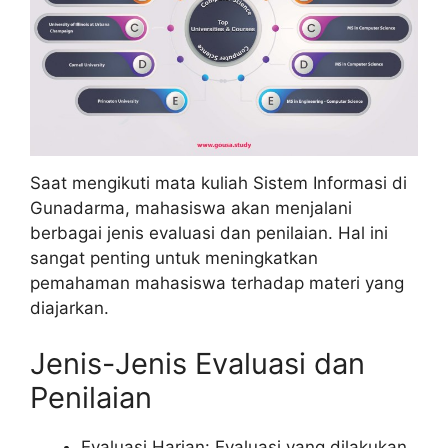
Saat mengikuti mata kuliah Sistem Informasi di
Gunadarma, mahasiswa akan menjalani
berbagai jenis evaluasi dan penilaian. Hal ini
sangat penting untuk meningkatkan
pemahaman mahasiswa terhadap materi yang
diajarkan.
Jenis-Jenis Evaluasi dan
Penilaian
Evaluasi Harian: Evaluasi yang dilakukan