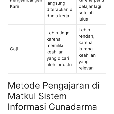
langsung
Karir
belajar lagi
diterapkan di
setelah
dunia kerja
lulus
Lebih
Lebih tinggi,
rendah,
karena
karena
memiliki
Gaji
kurang
keahlian
keahlian
yang dicari
yang
oleh industri
relevan
Metode Pengajaran di
Matkul Sistem
Informasi Gunadarma