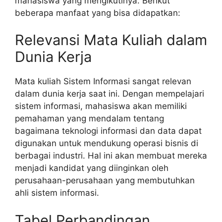
mahasiswa yang mengikutinya. Berikut
beberapa manfaat yang bisa didapatkan:
Relevansi Mata Kuliah dalam
Dunia Kerja
Mata kuliah Sistem Informasi sangat relevan
dalam dunia kerja saat ini. Dengan mempelajari
sistem informasi, mahasiswa akan memiliki
pemahaman yang mendalam tentang
bagaimana teknologi informasi dan data dapat
digunakan untuk mendukung operasi bisnis di
berbagai industri. Hal ini akan membuat mereka
menjadi kandidat yang diinginkan oleh
perusahaan-perusahaan yang membutuhkan
ahli sistem informasi.
Tabel Perbandingan