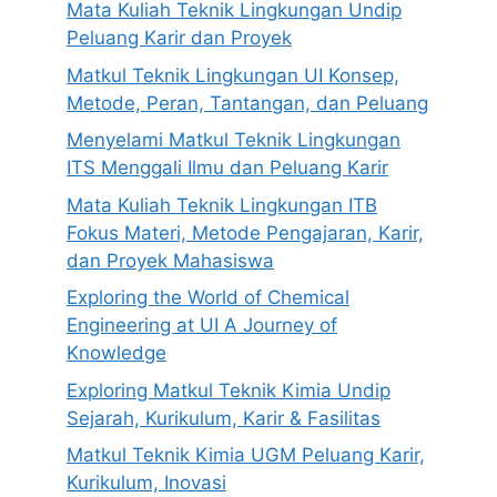
Mata Kuliah Teknik Lingkungan Undip
Peluang Karir dan Proyek
Matkul Teknik Lingkungan UI Konsep,
Metode, Peran, Tantangan, dan Peluang
Menyelami Matkul Teknik Lingkungan
ITS Menggali Ilmu dan Peluang Karir
Mata Kuliah Teknik Lingkungan ITB
Fokus Materi, Metode Pengajaran, Karir,
dan Proyek Mahasiswa
Exploring the World of Chemical
Engineering at UI A Journey of
Knowledge
Exploring Matkul Teknik Kimia Undip
Sejarah, Kurikulum, Karir & Fasilitas
Matkul Teknik Kimia UGM Peluang Karir,
Kurikulum, Inovasi