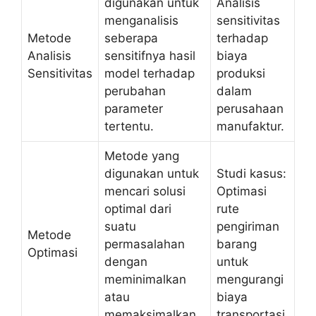
digunakan untuk
Analisis
menganalisis
sensitivitas
Metode
seberapa
terhadap
Analisis
sensitifnya hasil
biaya
Sensitivitas
model terhadap
produksi
perubahan
dalam
parameter
perusahaan
tertentu.
manufaktur.
Metode yang
digunakan untuk
Studi kasus:
mencari solusi
Optimasi
optimal dari
rute
suatu
pengiriman
Metode
permasalahan
barang
Optimasi
dengan
untuk
meminimalkan
mengurangi
atau
biaya
memaksimalkan
transportasi.