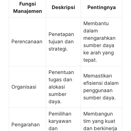
Fungsi
Deskripsi
Pentingnya
Manajemen
Membantu
dalam
Penetapan
mengarahkan
Perencanaan
tujuan dan
sumber daya
strategi.
ke arah yang
tepat.
Penentuan
Memastikan
tugas dan
efisiensi dalam
Organisasi
alokasi
penggunaan
sumber
sumber daya.
daya.
Pemilihan
Membangun
karyawan
tim yang kuat
Pengarahan
dan
dan berkinerja