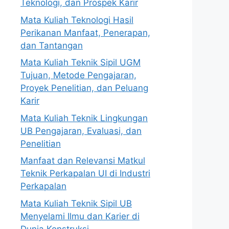
Teknologi, dan Prospek Karir
Mata Kuliah Teknologi Hasil
Perikanan Manfaat, Penerapan,
dan Tantangan
Mata Kuliah Teknik Sipil UGM
Tujuan, Metode Pengajaran,
Proyek Penelitian, dan Peluang
Karir
Mata Kuliah Teknik Lingkungan
UB Pengajaran, Evaluasi, dan
Penelitian
Manfaat dan Relevansi Matkul
Teknik Perkapalan UI di Industri
Perkapalan
Mata Kuliah Teknik Sipil UB
Menyelami Ilmu dan Karier di
Dunia Konstruksi