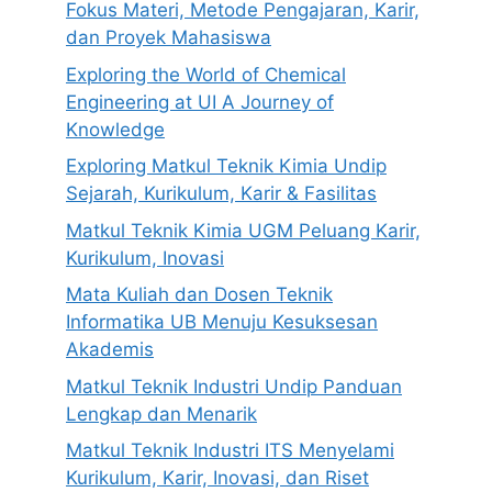
Fokus Materi, Metode Pengajaran, Karir,
dan Proyek Mahasiswa
Exploring the World of Chemical
Engineering at UI A Journey of
Knowledge
Exploring Matkul Teknik Kimia Undip
Sejarah, Kurikulum, Karir & Fasilitas
Matkul Teknik Kimia UGM Peluang Karir,
Kurikulum, Inovasi
Mata Kuliah dan Dosen Teknik
Informatika UB Menuju Kesuksesan
Akademis
Matkul Teknik Industri Undip Panduan
Lengkap dan Menarik
Matkul Teknik Industri ITS Menyelami
Kurikulum, Karir, Inovasi, dan Riset