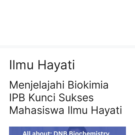
Ilmu Hayati
Menjelajahi Biokimia
IPB Kunci Sukses
Mahasiswa Ilmu Hayati