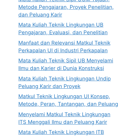
Metode Pengajaran, Proyek Penelitian,
dan Peluang Karir
Mata Kuliah Teknik Lingkungan UB
Pengajaran, Evaluasi, dan Penelitian
Manfaat dan Relevansi Matkul Teknik
Perkapalan UI di Industri Perkapalan
Mata Kuliah Teknik Sipil UB Menyelami
Ilmu dan Karier di Dunia Konstruksi
Mata Kuliah Teknik Lingkungan Undip
Peluang Karir dan Proyek
Matkul Teknik Lingkungan UI Konsep,
Metode, Peran, Tantangan, dan Peluang
Menyelami Matkul Teknik Lingkungan
ITS Menggali Ilmu dan Peluang Karir
Mata Kuliah Teknik Lingkungan ITB