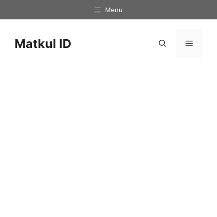
Skip
Menu
to
content
Matkul ID
Menu